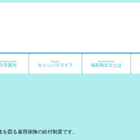
AdmissionGuide
Campus
DentalHygienist
入学案内
キャンパスライフ
歯科衛生士とは
進を図る雇用保険の給付制度です。