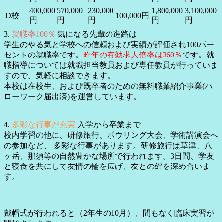
400,000
570,000
230,000
1,800,000
3,100,000
D校
100,000円
円
円
円
円
円
3.
就職率100％
気になる先輩の進路は
学生のやる気と学校への信頼および実績が評価され100パー
セントの就職率です。
昨年の有効求人倍率は360％
です。就
職指導については就職担当教員および専任教員が行っていま
すので、気軽に相談できます。
本校は在校生、および既卒者のための無料職業紹介事業(ハ
ローワーク届出済)を運営しています。
4.
多彩な行事が充実
入学から卒業まで
校内学習の他に、研修旅行、ボウリング大会、学術講演会へ
の参加など、 多彩な行事があります。研修旅行は草津、八
ヶ岳、那須等の自然豊かな場所で行われます。3日間、学友
と寝食を共にして友情の輪を広げ、友との絆を深め合いま
す。
戴帽式が行われると（2年生の10月）、間もなく臨床実習が