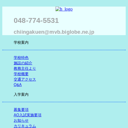
048-774-5531
chiingakuen@mvb.biglobe.ne.jp
学校案内
学校特色
施設の紹介
教務主任より
学校概要
交通アクセス
Q&A
入学案内
募集要項
AO入試実施要項
お知らせ
カリキュラム