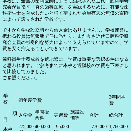
本校は、全国の歯科医師によって組織された近代口腔科学研
究会が目指す「真の歯科医療」を実践するために、有能な歯
科衛生士を育成したいと強く望まれた会員有志の無償の寄附
によって設立された学校です。
ですから学校設立時から借入金はありませんし、学校運営に
携わる役員は無報酬で任に当たり、また今も近代口腔科学研
究会会員の献身的な努力によって支えられていますので、学
費を安く抑えることができています。
歯科衛生士養成校を選ぶ際に、学費は重要な選択条件になる
と思われます。ご参考までに本校と近隣校の学費を下表にし
て比較してみました。
ご参照ください。
学
3年間学
初年度学費
校
費
年間授
施設設
項
入学金
実習費
合計
総合計
業料
備等
目
275,000
400,000
95,000
770,000
1,760,000
本校
ｰ