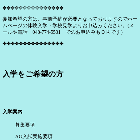
✥✥
✥✥
✥✥
✥✥
✥✥
✥✥
✥✥✥
参加希望の方は、
事前予約が必要となっておりますのでホー
ムページの体験入学・学校見学よりお申込み
ください。
(メ
ールや電話 048-774-5531 でのお申込みもＯＫです）
✥✥✥✥✥✥✥✥✥✥✥✥✥✥✥
入学をご希望の方
入学案内
募集要項
AO入試実施要項