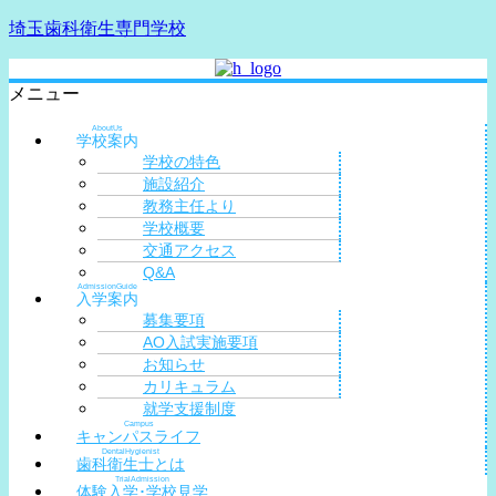
埼玉歯科衛生専門学校
メニュー
AboutUs
学校案内
学校の特色
施設紹介
教務主任より
学校概要
交通アクセス
Q&A
AdmissionGuide
入学案内
募集要項
AO入試実施要項
お知らせ
カリキュラム
就学支援制度
Campus
キャンパスライフ
DentalHygienist
歯科衛生士とは
TrialAdmission
体験入学･学校見学