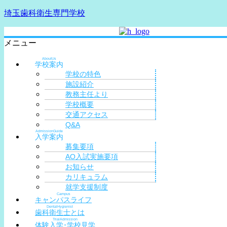
埼玉歯科衛生専門学校
メニュー
AboutUs
学校案内
学校の特色
施設紹介
教務主任より
学校概要
交通アクセス
Q&A
AdmissionGuide
入学案内
募集要項
AO入試実施要項
お知らせ
カリキュラム
就学支援制度
Campus
キャンパスライフ
DentalHygienist
歯科衛生士とは
TrialAdmission
体験入学･学校見学